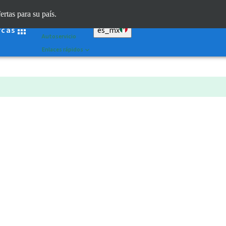
Dr. Portal
ertas para su país.
Straumann AXS™
rcas
es_mx
Autoservicio
Enlaces rápidos