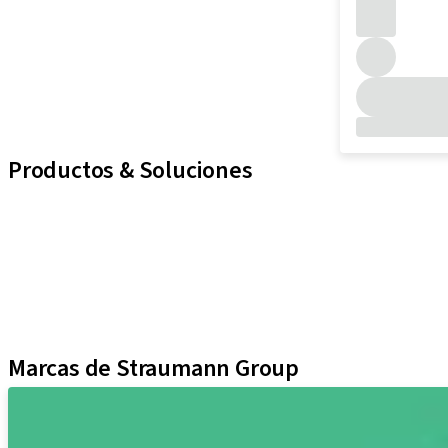
Productos & Soluciones
Implantes
Componentes protésicos
Soluciones regenerativas
Instrumentos y accesorios
Soluciones digitales
Material de marketing y demostración
Marcas de Straumann Group