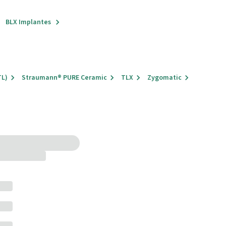
BLX Implantes
TL)
Straumann® PURE Ceramic
TLX
Zygomatic