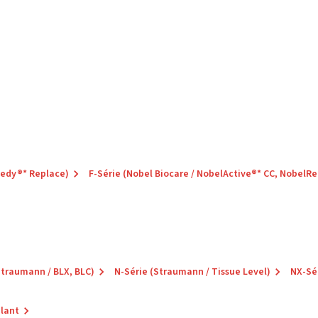
eedy®* Replace)
F-Série (Nobel Biocare / NobelActive®* CC, NobelR
Straumann / BLX, BLC)
N-Série (Straumann / Tissue Level)
NX-Sé
plant