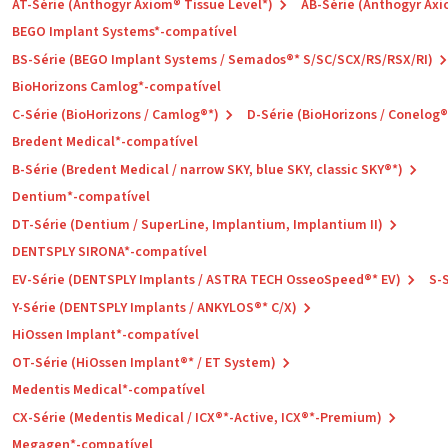
AT-Série (Anthogyr Axiom® Tissue Level*)
AB-Série (Anthogyr Axi
BEGO Implant Systems*-compatível
BS-Série (BEGO Implant Systems / Semados®* S/SC/SCX/RS/RSX/RI)
BioHorizons Camlog*-compatível
C-Série (BioHorizons / Camlog®*)
D-Série (BioHorizons / Conelog®
Bredent Medical*-compatível
B-Série (Bredent Medical / narrow SKY, blue SKY, classic SKY®*)
Dentium*-compatível
DT-Série (Dentium / SuperLine, Implantium, Implantium II)
DENTSPLY SIRONA*-compatível
EV-Série (DENTSPLY Implants / ASTRA TECH OsseoSpeed®* EV)
S-
Y-Série (DENTSPLY Implants / ANKYLOS®* C/X)
HiOssen Implant*-compatível
OT-Série (HiOssen Implant®* / ET System)
Medentis Medical*-compatível
CX-Série (Medentis Medical / ICX®*-Active, ICX®*-Premium)
Megagen*-compatível