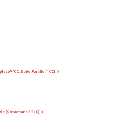
eplace®*CC, NobelParallel™ CC)
rie (Straumann / TLX)