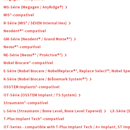
MG-Série (Megagen / AnyRidge®)
MIS*-compatível
R-Série (MIS* / SEVEN Internal Hex)
Neodent®*-compatível
GM-Série (Neodent® / Grand Morse®*)
Neoss®*-compatível
NE-Série (Neoss®* / ProActive®*)
Nobel Biocare*-compatível
E-Série (Nobel Biocare / NobelReplace®*, Replace Select™, Nobel Sp
K-Série (Nobel Biocare / Brånemark System®*)
OSSTEM Implants*-compatível
OT-Série (OSSTEM Implant / TS System)
Straumann*-compatível
L-Série (Straumann / Bone Level, Bone Level Tapered)
LX-Série (
T-Plus Implant Tech*-compatível
OT-Series - compatible with T-Plus Implant Tech / A+ Implant, ST Im