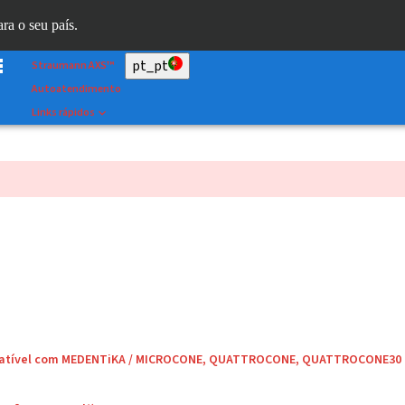
Scan&Shape
ara o seu país.
Dr. Portal
pt_pt
Straumann AXS™
Autoatendimento
Links rápidos
mpatível com MEDENTiKA / MICROCONE, QUATTROCONE, QUATTROCONE30