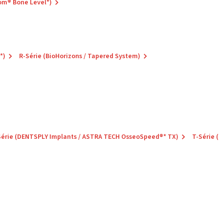
om® Bone Level*)
*)
R-Série (BioHorizons / Tapered System)
Série (DENTSPLY Implants / ASTRA TECH OsseoSpeed®* TX)
T-Série 