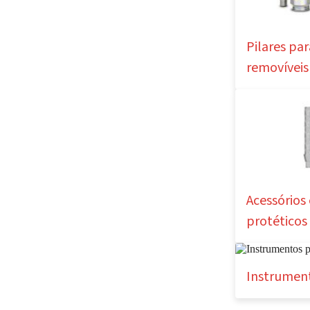
Pilares pa
removíveis
Acessório
protéticos
Instrument