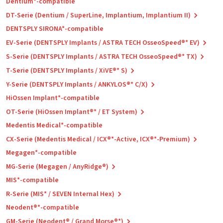
Dentium*-compatible
DT-Serie (Dentium / SuperLine, Implantium, Implantium II)
DENTSPLY SIRONA*-compatible
EV-Serie (DENTSPLY Implants / ASTRA TECH OsseoSpeed®* EV)
S-Serie (DENTSPLY Implants / ASTRA TECH OsseoSpeed®* TX)
T-Serie (DENTSPLY Implants / XiVE®* S)
Y-Serie (DENTSPLY Implants / ANKYLOS®* C/X)
HiOssen Implant*-compatible
OT-Serie (HiOssen Implant®* / ET System)
Medentis Medical*-compatible
CX-Serie (Medentis Medical / ICX®*-Active, ICX®*-Premium)
Megagen*-compatible
MG-Serie (Megagen / AnyRidge®)
MIS*-compatible
R-Serie (MIS* / SEVEN Internal Hex)
Neodent®*-compatible
GM-Serie (Neodent® / Grand Morse®*)