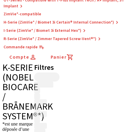
OT-Series - compatible with T-Plus Implant Tech / A+ Implant, ST
Implant
ZimVie*-compatible
H-Serie (ZimVie* / Biomet 3i Certain® Internal Connection*)
I-Serie (ZimVie* / Biomet 3i External Hex*)
R-Serie (ZimVie* / Zimmer Tapered Screw-Vent®*)
Commande rapide
Compte
Panier
K-SERIE
Filtres
(NOBEL
BIOCARE
/
BRÅNEMARK
SYSTEM®*)
*est une marque
déposée d’une