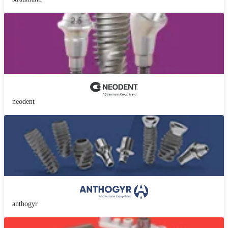
neodent
anthogyr