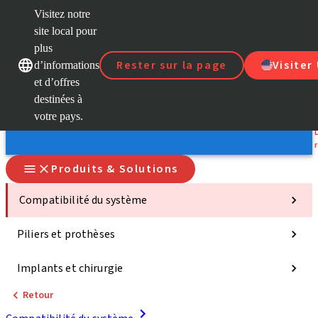
Visitez notre
site local pour
D
plus
Rester sur la page
Visiter
d’informations
Nos marques
Nos marques
et d’offres
S
destinées à
votre pays.
Produits & Solutions
Compatibilité du système
Piliers et prothèses
Implants et chirurgie
Retour