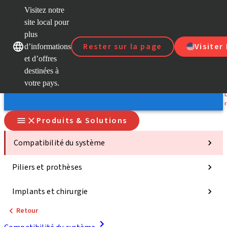
Visitez notre
site local pour
D
plus
Rester sur la page
Visiter
d’informations
Nos marques
Nos marques
et d’offres
S
destinées à
votre pays.
Produits & Solutions
Compatibilité du système
Piliers et prothèses
Implants et chirurgie
Retour