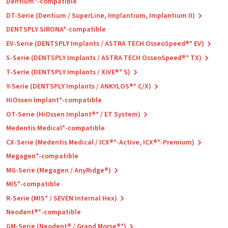
Dentium*-compatible
DT-Serie (Dentium / SuperLine, Implantium, Implantium II)
DENTSPLY SIRONA*-compatible
EV-Serie (DENTSPLY Implants / ASTRA TECH OsseoSpeed®* EV)
S-Serie (DENTSPLY Implants / ASTRA TECH OsseoSpeed®* TX)
T-Serie (DENTSPLY Implants / XiVE®* S)
Y-Serie (DENTSPLY Implants / ANKYLOS®* C/X)
HiOssen Implant*-compatible
OT-Serie (HiOssen Implant®* / ET System)
Medentis Medical*-compatible
CX-Serie (Medentis Medical / ICX®*-Active, ICX®*-Premium)
Megagen*-compatible
MG-Serie (Megagen / AnyRidge®)
MIS*-compatible
R-Serie (MIS* / SEVEN Internal Hex)
Neodent®*-compatible
GM-Serie (Neodent® / Grand Morse®*)