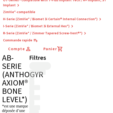
OT-Series - compatible with T-Plus Implant Tech / A+ Implant, ST
Implant
ZimVie*-compatible
H-Serie (ZimVie* / Biomet 3i Certain® Internal Connection*)
I-Serie (ZimVie* / Biomet 3i External Hex*)
R-Serie (ZimVie* / Zimmer Tapered Screw-Vent®*)
Commande rapide
Compte
Panier
AB-
Filtres
SERIE
(ANTHOGYR
AXIOM®
BONE
LEVEL*)
*est une marque
déposée d’une