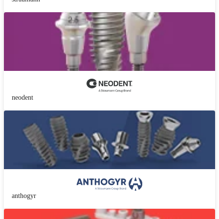
neodent
anthogyr