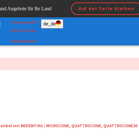
Scan&Shape
Auf der Seite bleiben
 und Angebote für Ihr Land
Dr Portal
Straumann AXS™
de_de
eShop Tutorials
Schnellzugriffe
mpatibel mit MEDENTiKA / MICROCONE, QUATTROCONE, QUATTROCONE30