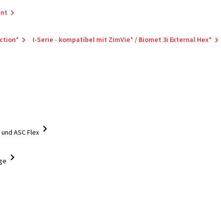
ant
ction*
I-Serie - kompatibel mit ZimVie* / Biomet 3i External Hex*
 und ASC Flex
oge