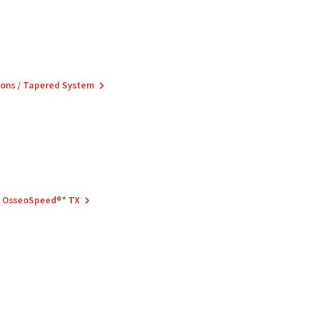
zons / Tapered System
H OsseoSpeed®* TX