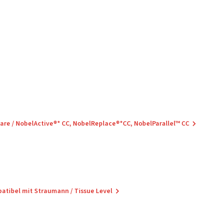
care / NobelActive®* CC, NobelReplace®*CC, NobelParallel™ CC
patibel mit Straumann / Tissue Level