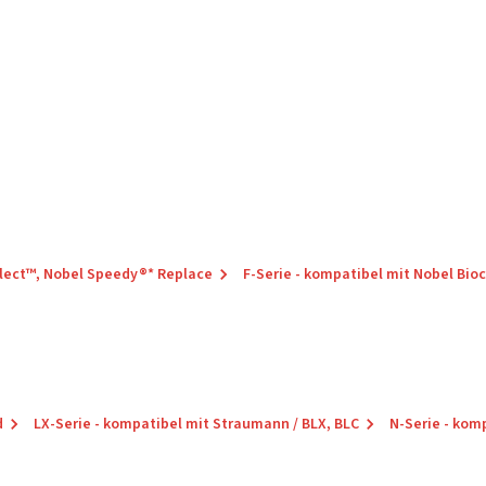
elect™, Nobel Speedy®* Replace
F-Serie - kompatibel mit Nobel Bio
d
LX-Serie - kompatibel mit Straumann / BLX, BLC
N-Serie - kom