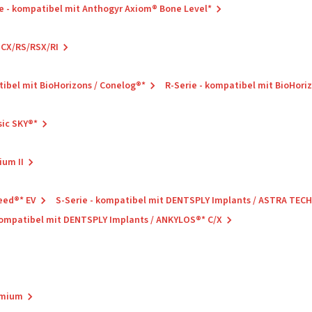
e - kompatibel mit Anthogyr Axiom® Bone Level*
SCX/RS/RSX/RI
tibel mit BioHorizons / Conelog®*
R-Serie - kompatibel mit BioHori
sic SKY®*
ium II
eed®* EV
S-Serie - kompatibel mit DENTSPLY Implants / ASTRA TEC
 kompatibel mit DENTSPLY Implants / ANKYLOS®* C/X
remium