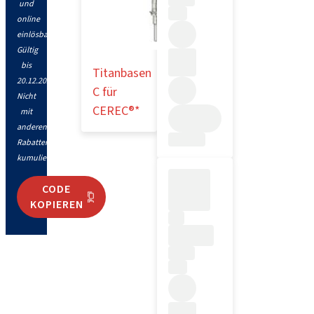
und
online
einlösbar.
Gültig
bis
Titanbasen
20.12.2026.
C für
Nicht
CEREC®*
mit
anderen
Rabatten
kumulierbar.
CODE
KOPIEREN