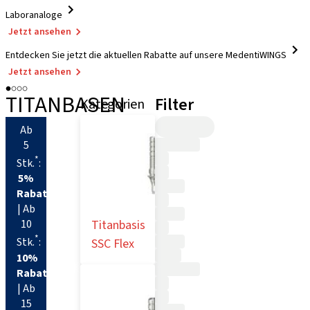
Laboranaloge
Jetzt ansehen
Entdecken Sie jetzt die aktuellen Rabatte auf unsere MedentiWINGS
Jetzt ansehen
TITANBASEN
Filter
Kategorien
Ab
5
*
Stk.
:
5%
Rabatt
| Ab
Titanbasis
10
*
Stk.
:
SSC Flex
10%
Rabatt
| Ab
15