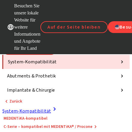
Besuchen Sie
unsere lokale
Website für
Unsere Marken
Unsere Marken
Auf der Seite bleiben
Besu
weitere
Informationen
und Angebote
für Ihr Land
Kategorien
System-Kompatibilität
Abutments & Prothetik
Implantate & Chirurgie
Zurück
System-Kompatibilität
MEDENTiKA-kompatibel
C-Serie – kompatibel mit MEDENTiKA® / Procone