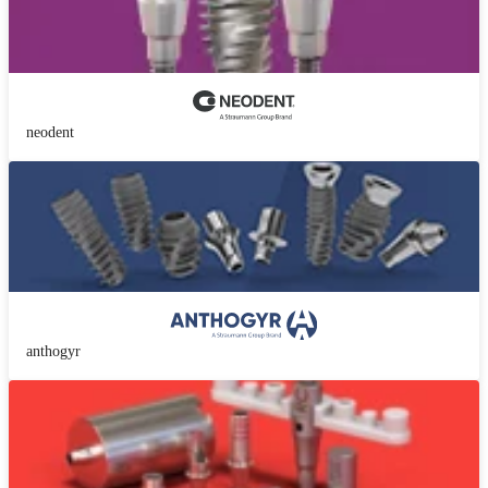
neodent
anthogyr