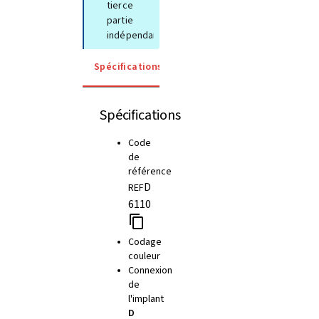
tierce
partie
indépendante
Spécifications
Détails
Instructions d'util
Spécifications
Code
de
référence
D
REF
6110
Codage
couleur
Connexion
de
l'implant
D