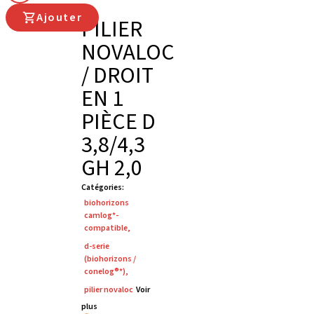
Ajouter
PILIER
NOVALOC
/ DROIT
EN 1
PIÈCE D
3,8/4,3
GH 2,0
Catégories
:
biohorizons
camlog*-
compatible
,
d-serie
(biohorizons /
conelog®*)
,
pilier novaloc
Voir
plus