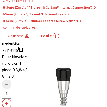
ZimVie*-compatible
H-Serie (ZimVie* / Biomet 3i Certain® Internal Connection*)
I-Serie (ZimVie* / Biomet 3i External Hex*)
R-Serie (ZimVie* / Zimmer Tapered Screw-Vent®*)
Commande rapide
Compte
Panier
medentika
D 6110
REF
Pilier Novaloc
/ droit en 1
pièce D 3,8/4,3
GH 2,0