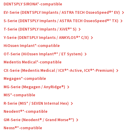
DENTSPLY SIRONA*-compatible
EV-Serie (DENTSPLY Implants / ASTRA TECH OsseoSpeed®* EV)
S-Serie (DENTSPLY Implants / ASTRA TECH OsseoSpeed®* TX)
T-Serie (DENTSPLY Implants / XiVE®* S)
Y-Serie (DENTSPLY Implants / ANKYLOS®* C/X)
HiOssen Implant*-compatible
OT-Serie (HiOssen Implant®* / ET System)
Medentis Medical*-compatible
CX-Serie (Medentis Medical / ICX®*-Active, ICX®*-Premium)
Megagen*-compatible
MG-Serie (Megagen / AnyRidge®)
MIS*-compatible
R-Serie (MIS* / SEVEN Internal Hex)
Neodent®*-compatible
GM-Serie (Neodent® / Grand Morse®*)
Neoss®*-compatible