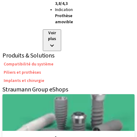
3,8/4,3
Indication
Prothèse
amovible
Voir
plus
Produits & Solutions
Compatibilité du système
Piliers et prothèses
Implants et chirurgie
Straumann Group eShops