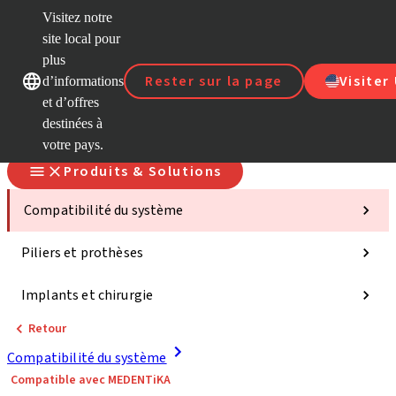
Visitez notre
site local pour
D
plus
Nos marques
Nos marques
Rester sur la page
Visiter
d’informations
et d’offres
S
destinées à
votre pays.
Produits & Solutions
Compatibilité du système
Piliers et prothèses
Implants et chirurgie
Retour
Compatibilité du système
Compatible avec MEDENTiKA