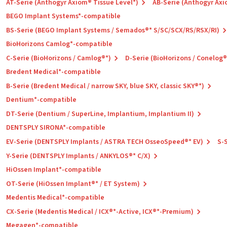
AT-Serie (Anthogyr Axiom® Tissue Level*)
AB-Serie (Anthogyr Axi
BEGO Implant Systems*-compatible
BS-Serie (BEGO Implant Systems / Semados®* S/SC/SCX/RS/RSX/RI)
BioHorizons Camlog*-compatible
C-Serie (BioHorizons / Camlog®*)
D-Serie (BioHorizons / Conelog®
Bredent Medical*-compatible
B-Serie (Bredent Medical / narrow SKY, blue SKY, classic SKY®*)
Dentium*-compatible
DT-Serie (Dentium / SuperLine, Implantium, Implantium II)
DENTSPLY SIRONA*-compatible
EV-Serie (DENTSPLY Implants / ASTRA TECH OsseoSpeed®* EV)
S-
Y-Serie (DENTSPLY Implants / ANKYLOS®* C/X)
HiOssen Implant*-compatible
OT-Serie (HiOssen Implant®* / ET System)
Medentis Medical*-compatible
CX-Serie (Medentis Medical / ICX®*-Active, ICX®*-Premium)
Megagen*-compatible