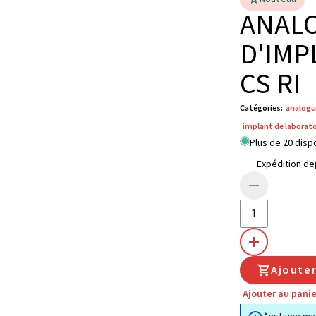
ANAL
D'IMP
CS RI
Catégories
:
analogu
implant de laborato
Plus de 20 disp
Expédition de
Ajoute
Ajouter au panie