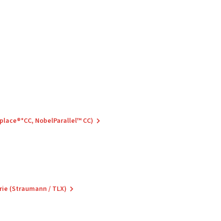
eplace®*CC, NobelParallel™ CC)
rie (Straumann / TLX)