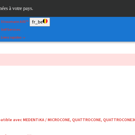
Scan&Shape
inées à votre pays.
Dr. Portal
fr_be
Straumann AXS™
Self Services
Liens rapides
mpatible avec MEDENTiKA / MICROCONE, QUATTROCONE, QUATTROCONE3