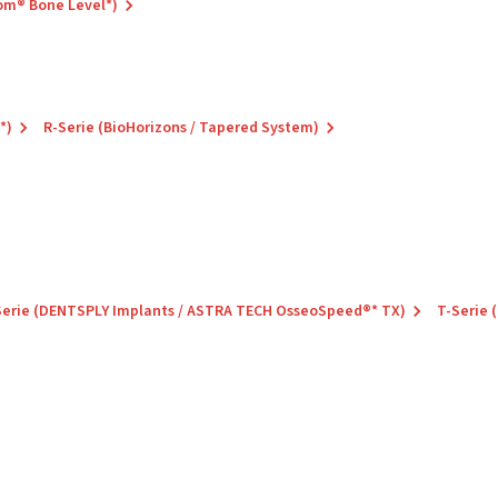
om® Bone Level*)
*)
R-Serie (BioHorizons / Tapered System)
Serie (DENTSPLY Implants / ASTRA TECH OsseoSpeed®* TX)
T-Serie 