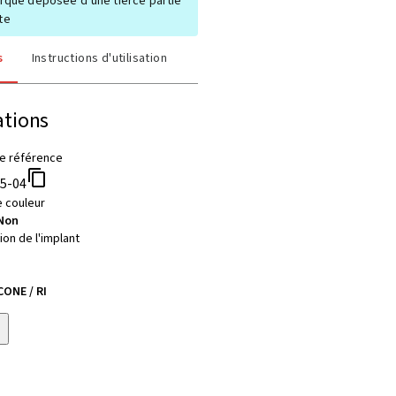
rque déposée d’une tierce partie
te
s
Instructions d'utilisation
ations
e référence
05-04
 couleur
Non
on de l'implant
ONE / RI