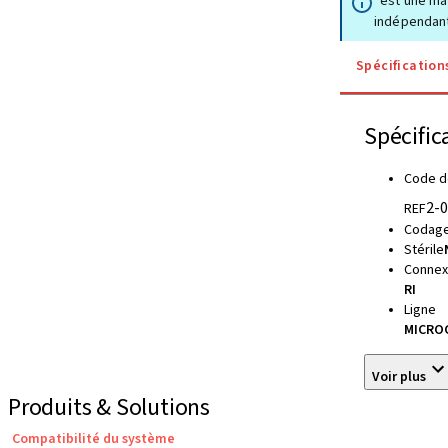
*est une ma
indépendan
Spécification
Spécific
Code d
2-
REF
Codage
Stérile
Connexi
RI
Ligne
MICROC
Voir plus
Produits & Solutions
Compatibilité du système