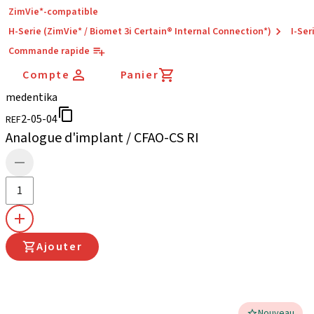
ZimVie*-compatible
H-Serie (ZimVie* / Biomet 3i Certain® Internal Connection*)
I-Ser
Commande rapide
Compte
Panier
medentika
2-05-04
REF
Analogue d'implant / CFAO-CS RI
Ajouter
Nouveau