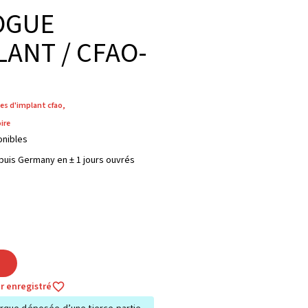
OGUE
LANT / CFAO-
es d'implant cfao
,
ire
onibles
puis Germany en ± 1 jours ouvrés
r
r enregistré