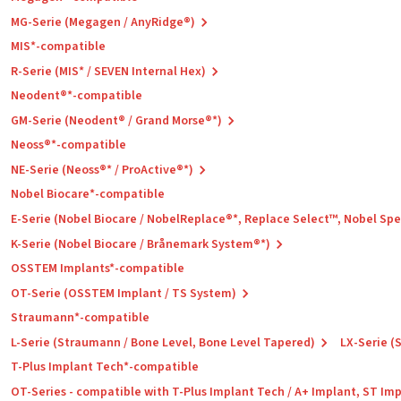
MG-Serie (Megagen / AnyRidge®)
MIS*-compatible
R-Serie (MIS* / SEVEN Internal Hex)
Neodent®*-compatible
GM-Serie (Neodent® / Grand Morse®*)
Neoss®*-compatible
NE-Serie (Neoss®* / ProActive®*)
Nobel Biocare*-compatible
E-Serie (Nobel Biocare / NobelReplace®*, Replace Select™, Nobel Sp
K-Serie (Nobel Biocare / Brånemark System®*)
OSSTEM Implants*-compatible
OT-Serie (OSSTEM Implant / TS System)
Straumann*-compatible
L-Serie (Straumann / Bone Level, Bone Level Tapered)
LX-Serie (
T-Plus Implant Tech*-compatible
OT-Series - compatible with T-Plus Implant Tech / A+ Implant, ST Im