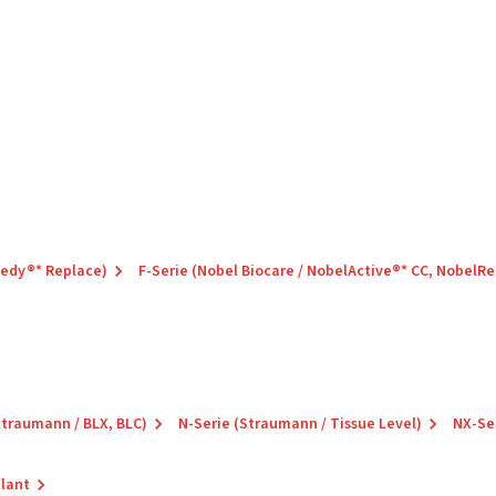
eedy®* Replace)
F-Serie (Nobel Biocare / NobelActive®* CC, NobelR
Straumann / BLX, BLC)
N-Serie (Straumann / Tissue Level)
NX-Se
plant