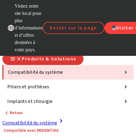
Visitez notre
site local pour
D
plus
Nos marques
Nos marques
Rester sur la page
Visiter
d’informations
et d’offres
S
destinées à
votre pays.
Produits & Solutions
Compatibilité du système
Piliers et prothèses
Implants et chirurgie
Retour
Compatibilité du système
Compatible avec MEDENTiKA