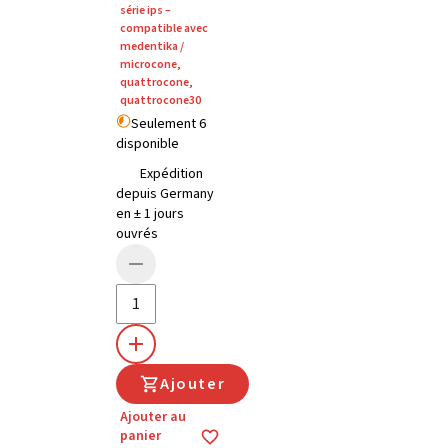
série ips –
compatible avec
medentika /
microcone,
quattrocone,
quattrocone30
Seulement 6
disponible
Expédition
depuis Germany
en ± 1 jours
ouvrés
Ajouter
Ajouter au
panier