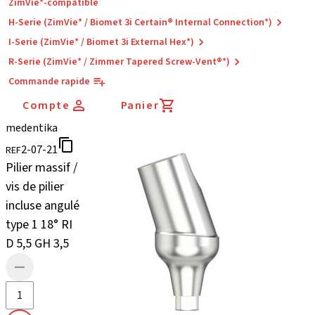
ZimVie*-compatible
H-Serie (ZimVie* / Biomet 3i Certain® Internal Connection*)
I-Serie (ZimVie* / Biomet 3i External Hex*)
R-Serie (ZimVie* / Zimmer Tapered Screw-Vent®*)
Commande rapide
Compte
Panier
medentika
2-07-21
REF
Pilier massif /
vis de pilier
incluse angulé
type 1 18° RI
D 5,5 GH 3,5