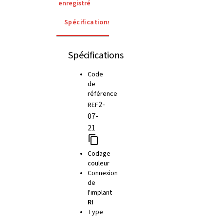
enregistré
Spécifications
Détails
Instructions d'util
Spécifications
Code
de
référence
2-
REF
07-
21
Codage
couleur
Connexion
de
l'implant
RI
Type