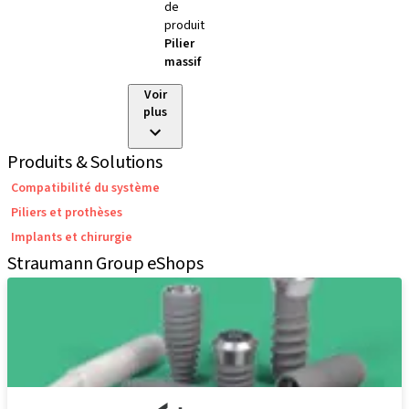
de
produit
Pilier
massif
Voir
plus
Produits & Solutions
Compatibilité du système
Piliers et prothèses
Implants et chirurgie
Straumann Group eShops