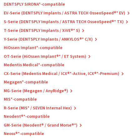
DENTSPLY SIRONA*-compatible
EV-Serie (DENTSPLY Implants / ASTRA TECH OsseoSpeed®* EV)
S-Serie (DENTSPLY Implants / ASTRA TECH OsseoSpeed®* TX)
T-Serie (DENTSPLY Implants / XiVE®* S)
Y-Serie (DENTSPLY Implants / ANKYLOS®* C/X)
HiOssen Implant*-compatible
OT-Serie (HiOssen Implant®* / ET System)
Medentis Medical*-compatible
CX-Serie (Medentis Medical / ICX®*-Active, ICX®*-Premium)
Megagen*-compatible
MG-Serie (Megagen / AnyRidge®)
MIS*-compatible
R-Serie (MIS* / SEVEN Internal Hex)
Neodent®*-compatible
GM-Serie (Neodent® / Grand Morse®*)
Neoss®*-compatible