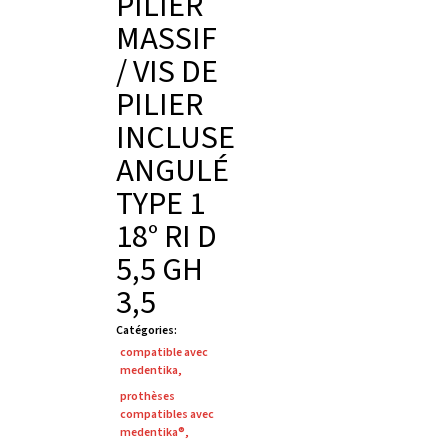
PILIER
MASSIF
/ VIS DE
PILIER
INCLUSE
ANGULÉ
TYPE 1
18° RI D
5,5 GH
3,5
Catégories
:
compatible avec
medentika
,
prothèses
compatibles avec
medentika®
,