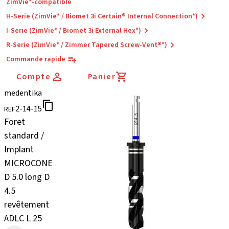
ZimVie*-compatible
H-Serie (ZimVie* / Biomet 3i Certain® Internal Connection*)
I-Serie (ZimVie* / Biomet 3i External Hex*)
R-Serie (ZimVie* / Zimmer Tapered Screw-Vent®*)
Commande rapide
Compte
Panier
medentika
2-14-15
REF
Foret
standard /
Implant
MICROCONE
D 5.0 long D
4.5
revêtement
ADLC L 25