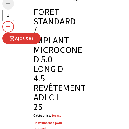
FORET
STANDARD
/
IMPLANT
Ajouter
MICROCONE
D 5.0
LONG D
4.5
REVÊTEMENT
ADLC L
25
Catégories
:
fesas
,
instruments pour
implants