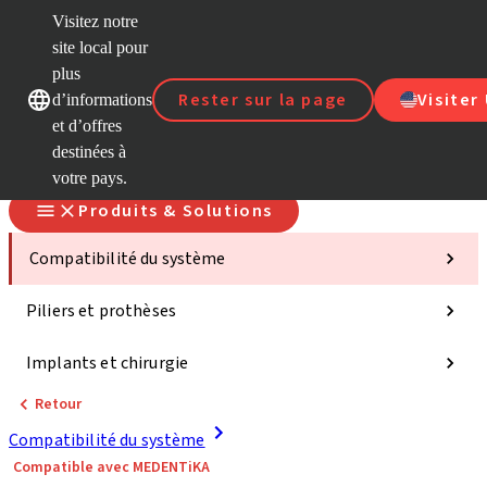
Visitez notre
site local pour
D
plus
Nos marques
Nos marques
Rester sur la page
Visiter
d’informations
et d’offres
S
destinées à
votre pays.
Produits & Solutions
Compatibilité du système
Piliers et prothèses
Implants et chirurgie
Retour
Compatibilité du système
Compatible avec MEDENTiKA