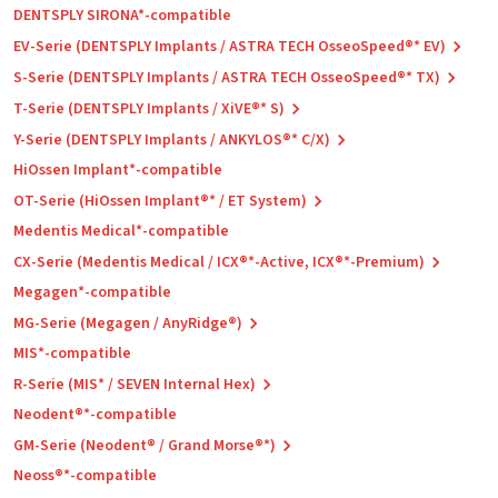
DENTSPLY SIRONA*-compatible
EV-Serie (DENTSPLY Implants / ASTRA TECH OsseoSpeed®* EV)
S-Serie (DENTSPLY Implants / ASTRA TECH OsseoSpeed®* TX)
T-Serie (DENTSPLY Implants / XiVE®* S)
Y-Serie (DENTSPLY Implants / ANKYLOS®* C/X)
HiOssen Implant*-compatible
OT-Serie (HiOssen Implant®* / ET System)
Medentis Medical*-compatible
CX-Serie (Medentis Medical / ICX®*-Active, ICX®*-Premium)
Megagen*-compatible
MG-Serie (Megagen / AnyRidge®)
MIS*-compatible
R-Serie (MIS* / SEVEN Internal Hex)
Neodent®*-compatible
GM-Serie (Neodent® / Grand Morse®*)
Neoss®*-compatible