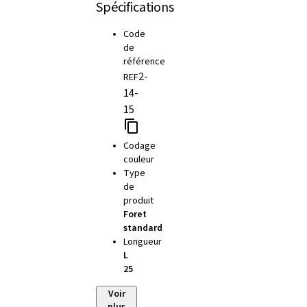
Spécifications
Code
de
référence
2-
REF
14-
15
Codage
couleur
Type
de
produit
Foret
standard
Longueur
L
25
Voir