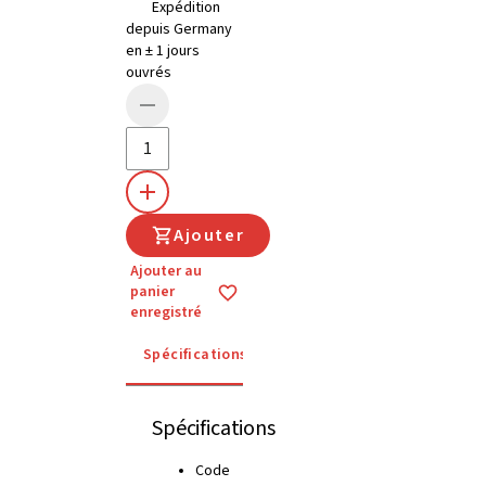
Expédition
depuis Germany
en ± 1 jours
ouvrés
Ajouter
Ajouter au
panier
enregistré
Spécifications
Instructions d'utilisation
Spécifications
Code