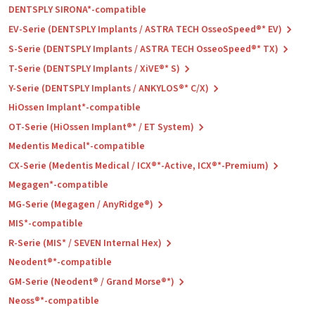
DENTSPLY SIRONA*-compatible
EV-Serie (DENTSPLY Implants / ASTRA TECH OsseoSpeed®* EV)
S-Serie (DENTSPLY Implants / ASTRA TECH OsseoSpeed®* TX)
T-Serie (DENTSPLY Implants / XiVE®* S)
Y-Serie (DENTSPLY Implants / ANKYLOS®* C/X)
HiOssen Implant*-compatible
OT-Serie (HiOssen Implant®* / ET System)
Medentis Medical*-compatible
CX-Serie (Medentis Medical / ICX®*-Active, ICX®*-Premium)
Megagen*-compatible
MG-Serie (Megagen / AnyRidge®)
MIS*-compatible
R-Serie (MIS* / SEVEN Internal Hex)
Neodent®*-compatible
GM-Serie (Neodent® / Grand Morse®*)
Neoss®*-compatible