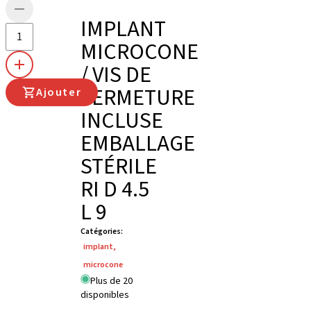
IMPLANT
MICROCONE
/ VIS DE
FERMETURE
Ajouter
INCLUSE
EMBALLAGE
STÉRILE
RI D 4.5
L 9
Catégories
:
implant
,
microcone
Plus de 20
disponibles