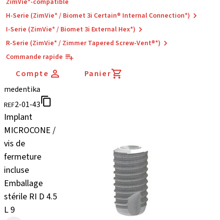
ZimVie*-compatible
H-Serie (ZimVie* / Biomet 3i Certain® Internal Connection*)
I-Serie (ZimVie* / Biomet 3i External Hex*)
R-Serie (ZimVie* / Zimmer Tapered Screw-Vent®*)
Commande rapide
Compte
Panier
medentika
2-01-43
REF
Implant
MICROCONE /
vis de
fermeture
incluse
Emballage
stérile RI D 4.5
L 9