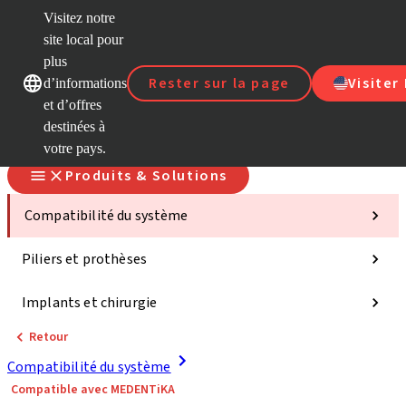
Visitez notre
site local pour
D
plus
Nos marques
Nos marques
Rester sur la page
Visiter
d’informations
et d’offres
S
destinées à
votre pays.
Produits & Solutions
Compatibilité du système
Piliers et prothèses
Implants et chirurgie
Retour
Compatibilité du système
Compatible avec MEDENTiKA