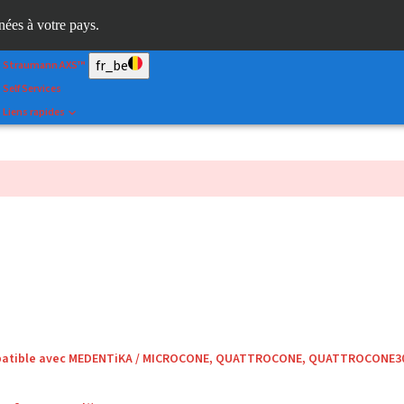
Scan&Shape
inées à votre pays.
Dr. Portal
fr_be
Straumann AXS™
Self Services
Liens rapides
mpatible avec MEDENTiKA / MICROCONE, QUATTROCONE, QUATTROCONE3