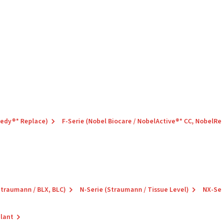
eedy®* Replace)
F-Serie (Nobel Biocare / NobelActive®* CC, NobelR
Straumann / BLX, BLC)
N-Serie (Straumann / Tissue Level)
NX-Se
plant