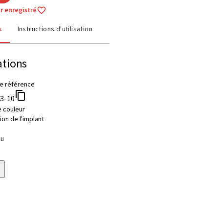
r enregistré
s
Instructions d'utilisation
ations
e référence
03-10
 couleur
on de l'implant
au