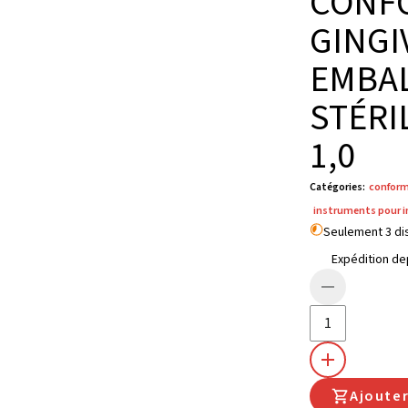
CONF
GINGI
EMBA
STÉRIL
1,0
Catégories
:
conforma
instruments pour 
Seulement 3 di
Expédition de
Ajoute