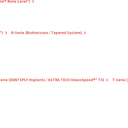
om® Bone Level*)
*)
R-Serie (BioHorizons / Tapered System)
Serie (DENTSPLY Implants / ASTRA TECH OsseoSpeed®* TX)
T-Serie 