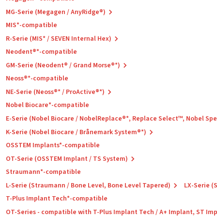
MG-Serie (Megagen / AnyRidge®)
MIS*-compatible
R-Serie (MIS* / SEVEN Internal Hex)
Neodent®*-compatible
GM-Serie (Neodent® / Grand Morse®*)
Neoss®*-compatible
NE-Serie (Neoss®* / ProActive®*)
Nobel Biocare*-compatible
E-Serie (Nobel Biocare / NobelReplace®*, Replace Select™, Nobel Sp
K-Serie (Nobel Biocare / Brånemark System®*)
OSSTEM Implants*-compatible
OT-Serie (OSSTEM Implant / TS System)
Straumann*-compatible
L-Serie (Straumann / Bone Level, Bone Level Tapered)
LX-Serie (
T-Plus Implant Tech*-compatible
OT-Series - compatible with T-Plus Implant Tech / A+ Implant, ST Im