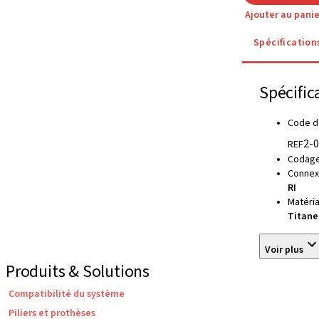
Ajouter au panie
Spécification
Spécific
Code d
2-
REF
Codage
Connexi
RI
Matéri
Titane
Voir plus
Produits & Solutions
Compatibilité du système
Piliers et prothèses