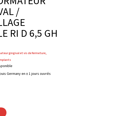
ORMATEUR
VAL /
LLAGE
E RI D 6,5 GH
teur gingival et vis de fermeture
,
implants
sponible
puis Germany en ± 1 jours ouvrés
r