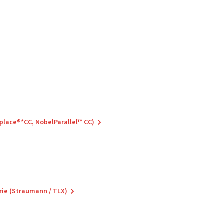
eplace®*CC, NobelParallel™ CC)
rie (Straumann / TLX)