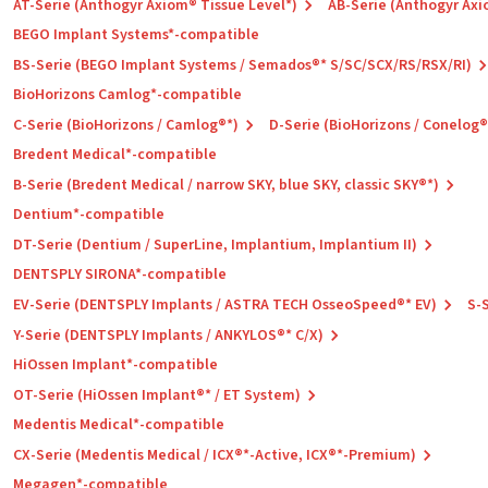
AT-Serie (Anthogyr Axiom® Tissue Level*)
AB-Serie (Anthogyr Axi
BEGO Implant Systems*-compatible
BS-Serie (BEGO Implant Systems / Semados®* S/SC/SCX/RS/RSX/RI)
BioHorizons Camlog*-compatible
C-Serie (BioHorizons / Camlog®*)
D-Serie (BioHorizons / Conelog®
Bredent Medical*-compatible
B-Serie (Bredent Medical / narrow SKY, blue SKY, classic SKY®*)
Dentium*-compatible
DT-Serie (Dentium / SuperLine, Implantium, Implantium II)
DENTSPLY SIRONA*-compatible
EV-Serie (DENTSPLY Implants / ASTRA TECH OsseoSpeed®* EV)
S-
Y-Serie (DENTSPLY Implants / ANKYLOS®* C/X)
HiOssen Implant*-compatible
OT-Serie (HiOssen Implant®* / ET System)
Medentis Medical*-compatible
CX-Serie (Medentis Medical / ICX®*-Active, ICX®*-Premium)
Megagen*-compatible