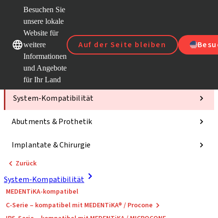
Besuchen Sie
unsere lokale
Website für
Unsere Marken
Unsere Marken
Auf der Seite bleiben
Besu
weitere
Informationen
und Angebote
Kategorien
für Ihr Land
System-Kompatibilität
Abutments & Prothetik
Implantate & Chirurgie
Zurück
System-Kompatibilität
MEDENTiKA-kompatibel
C-Serie – kompatibel mit MEDENTiKA® / Procone