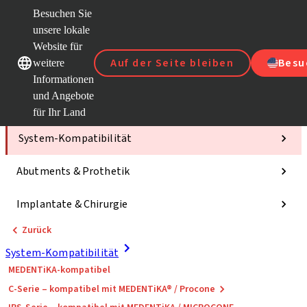
Besuchen Sie
unsere lokale
Website für
Unsere Marken
Unsere Marken
Auf der Seite bleiben
Besu
weitere
Informationen
und Angebote
Kategorien
für Ihr Land
System-Kompatibilität
Abutments & Prothetik
Implantate & Chirurgie
Zurück
System-Kompatibilität
MEDENTiKA-kompatibel
C-Serie – kompatibel mit MEDENTiKA® / Procone