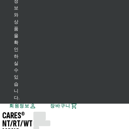
정
보
어시스턴트
와
상
뒤로
품
임플란트 솔루션
을
Bone Level 임플란트
확
(BL) Bone Level 임플란트
(BLT) Bone Level Tapered 임플란트
인
BLX 임플란트
하
실
Tissue Level 임플란트
수
(TL) Tissue Level 임플란트
TLX 임플란트
있
힐링 컴포넌트
습
(BL / BLT) Bone Level
BLX
(TL) Tissue Level
TLX
니
빠른 주문
다.
회원정보
장바구니
CARES®
NT/RT/WT