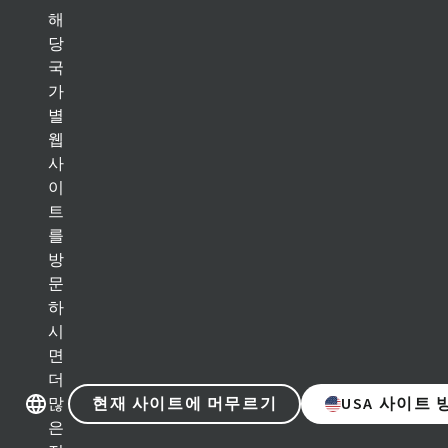
해
당
국
다른 브랜드샵 이동
다른 브랜드샵
가
별
웹
제품 카테고리
사
이
임플란트 솔루션
트
를
보철 솔루션
방
문
바이오머티리얼
하
시
기구 및 액세서리
면
더
디지털 솔루션
현재 사이트에 머무르기
USA 사이트
많
은
학술자료 및 마케팅 자료