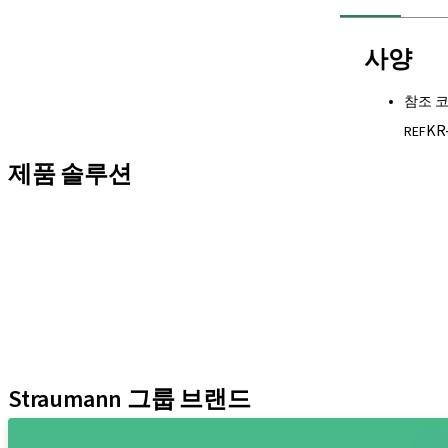
사양
참조 
KR
REF
제품 솔루션
임플란트 솔루션
보철 솔루션
바이오머티리얼
기구 및 액세서리
디지털 솔루션
학술자료 및 마케팅 자료
어시스턴트
Straumann 그룹 브랜드