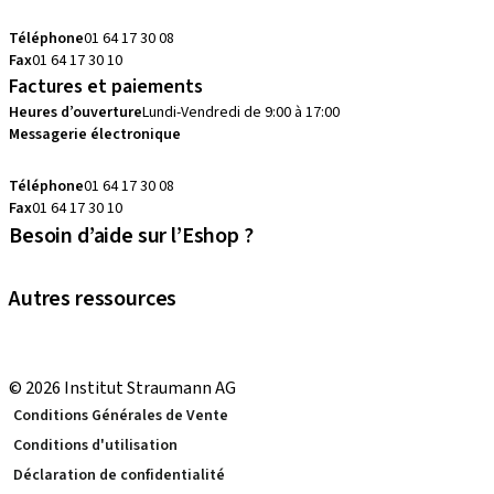
commandes.fr@straumann.com
Téléphone
01 64 17 30 08
Fax
01 64 17 30 10
Factures et paiements
Heures d’ouverture
Lundi-Vendredi de 9:00 à 17:00
Messagerie électronique
commandes.fr@straumann.com
Téléphone
01 64 17 30 08
Fax
01 64 17 30 10
Besoin d’aide sur l’Eshop ?
Prenez RDV avec votre conseiller
Autres ressources
eShop Tutoriels
Local and international courses
© 2026 Institut Straumann AG
Conditions Générales de Vente
Conditions d'utilisation
Déclaration de confidentialité