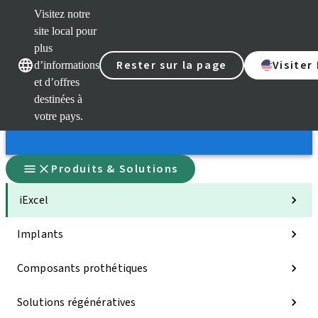
Visitez notre
site local pour
plus
Rester sur la page
Visiter
d’informations
Nos marques
Nos marques
et d’offres
destinées à
votre pays.
Produits & Solutions
iExcel
Implants
Composants prothétiques
Solutions régénératives