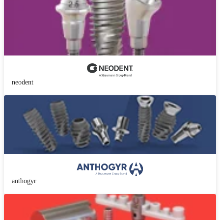
neodent
anthogyr