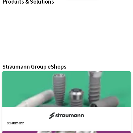
Produits & Solutions
iExcel
Implants
Composants prothétiques
Solutions régénératives
Instruments & accessoires
Solutions numériques
Documents et supports Marketing
Straumann Group eShops
straumann