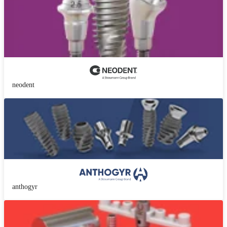
neodent
anthogyr