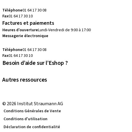
commandes.fr@straumann.com
Téléphone
01 64 17 30 08
Fax
01 64 17 30 10
Factures et paiements
Heures d’ouverture
Lundi-Vendredi de 9:00 à 17:00
Messagerie électronique
commandes.fr@straumann.com
Téléphone
01 64 17 30 08
Fax
01 64 17 30 10
Besoin d’aide sur l’Eshop ?
Prenez RDV avec votre conseiller
Autres ressources
eShop Tutoriels
Local and international courses
© 2026 Institut Straumann AG
Conditions Générales de Vente
Conditions d'utilisation
Déclaration de confidentialité