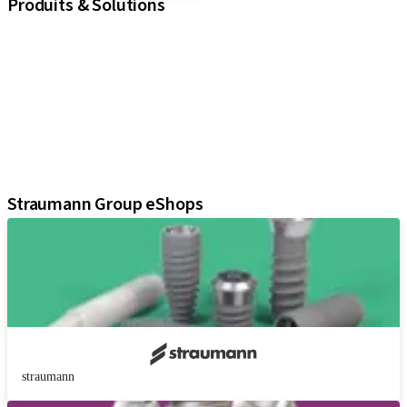
Produits & Solutions
iExcel
Implants
Composants prothétiques
Solutions régénératives
Instruments & accessoires
Solutions numériques
Documents et supports Marketing
Straumann Group eShops
straumann