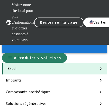
Visitez notre
site local pour
plus
Rester sur la page
Visiter
d’informations
Nos marques
Nos marques
et d’offres
destinées à
votre pays.
Produits & Solutions
iExcel
Implants
Composants prothétiques
Solutions régénératives