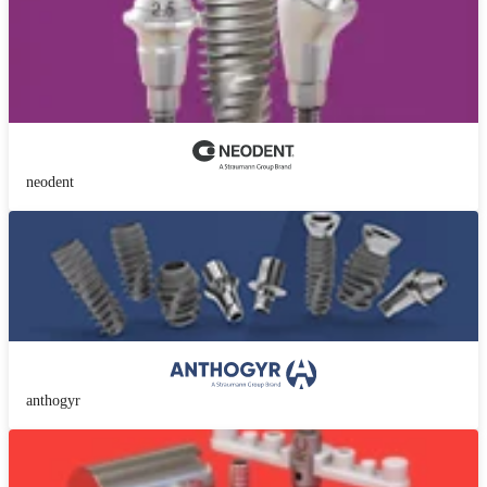
neodent
anthogyr