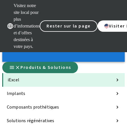
Visitez notre
site local pour
plus
Rester sur la page
Visiter
d’informations
Nos marques
Nos marques
et d’offres
destinées à
votre pays.
Produits & Solutions
iExcel
Implants
Composants prothétiques
Solutions régénératives