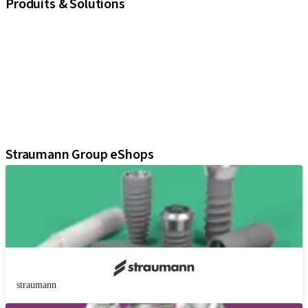
Produits & Solutions
iExcel
Implants
Composants prothétiques
Solutions régénératives
Instruments & accessoires
Solutions numériques
Documents et supports Marketing
Straumann Group eShops
straumann