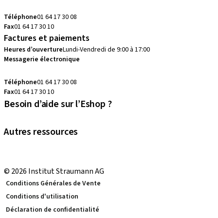
commandes.fr@straumann.com
Téléphone
01 64 17 30 08
Fax
01 64 17 30 10
Factures et paiements
Heures d’ouverture
Lundi-Vendredi de 9:00 à 17:00
Messagerie électronique
commandes.fr@straumann.com
Téléphone
01 64 17 30 08
Fax
01 64 17 30 10
Besoin d’aide sur l’Eshop ?
Prenez RDV avec votre conseiller
Autres ressources
eShop Tutoriels
Local and international courses
© 2026 Institut Straumann AG
Conditions Générales de Vente
Conditions d'utilisation
Déclaration de confidentialité