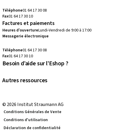
commandes.fr@straumann.com
Téléphone
01 64 17 30 08
Fax
01 64 17 30 10
Factures et paiements
Heures d’ouverture
Lundi-Vendredi de 9:00 à 17:00
Messagerie électronique
commandes.fr@straumann.com
Téléphone
01 64 17 30 08
Fax
01 64 17 30 10
Besoin d’aide sur l’Eshop ?
Prenez RDV avec votre conseiller
Autres ressources
eShop Tutoriels
Local and international courses
© 2026 Institut Straumann AG
Conditions Générales de Vente
Conditions d'utilisation
Déclaration de confidentialité