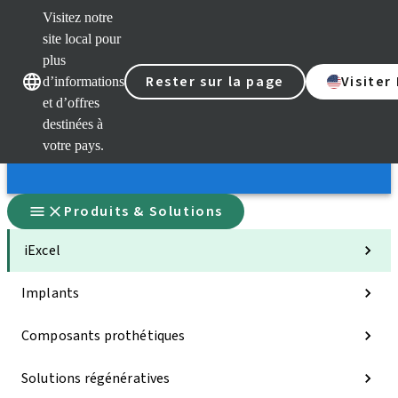
Visitez notre
site local pour
plus
Rester sur la page
Visiter
d’informations
Nos marques
Nos marques
et d’offres
destinées à
votre pays.
Produits & Solutions
iExcel
Implants
Composants prothétiques
Solutions régénératives