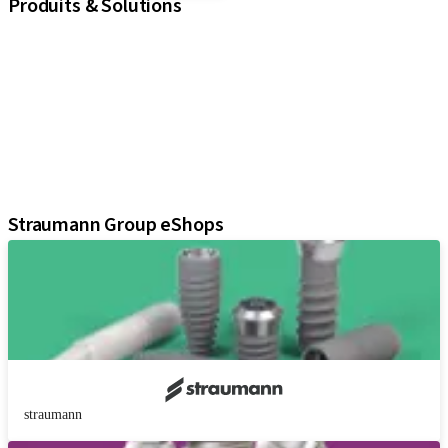
Produits & Solutions
iExcel
Implants
Composants prothétiques
Solutions régénératives
Instruments & accessoires
Solutions numériques
Documents et supports Marketing
Straumann Group eShops
straumann