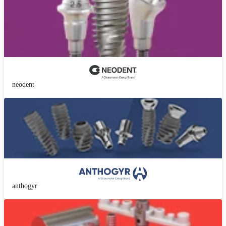
neodent
anthogyr