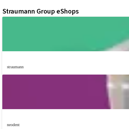
Documents et supports Marketing
Straumann Group eShops
straumann
neodent