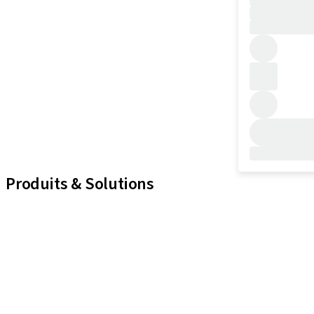
Produits & Solutions
iExcel
Implants
Composants prothétiques
Solutions régénératives
Instruments & accessoires
Solutions numériques