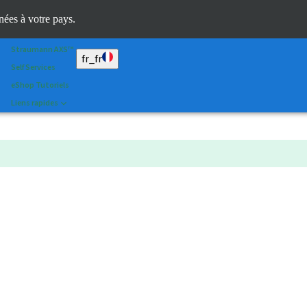
Scan&Shape
inées à votre pays.
Dr. Portal
Straumann AXS™
fr_fr
Self Services
eShop Tutoriels
Liens rapides