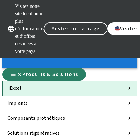
Visitez notre
site local pour
plus
Rester sur la page
Visiter
d’informations
Nos marques
Nos marques
et d’offres
destinées à
votre pays.
Produits & Solutions
iExcel
Implants
Composants prothétiques
Solutions régénératives