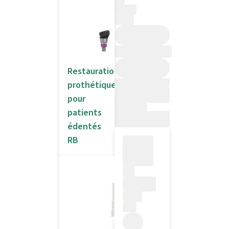
Restaurations
prothétiques
pour
patients
édentés
RB