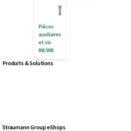
Pièces
auxiliaires
et vis
RB/WB
Produits & Solutions
iExcel
Implants
Composants prothétiques
Solutions régénératives
Instruments & accessoires
Solutions numériques
Documents et supports Marketing
Straumann Group eShops