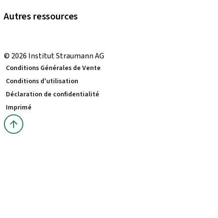
Prenez RDV avec votre conseiller
Autres ressources
eShop Tutoriels
Local and international courses
© 2026 Institut Straumann AG
Conditions Générales de Vente
Conditions d'utilisation
Déclaration de confidentialité
Imprimé