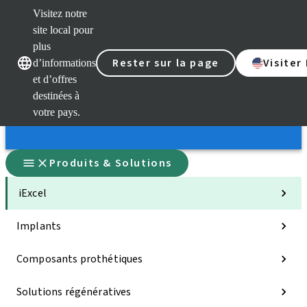
Visitez notre
site local pour
plus
Rester sur la page
Visiter
d’informations
Nos marques
Nos marques
et d’offres
destinées à
votre pays.
Produits & Solutions
iExcel
Implants
Composants prothétiques
Solutions régénératives