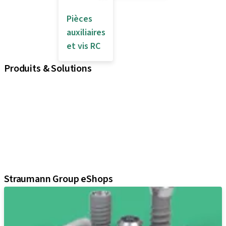
Pièces
auxiliaires
et vis RC
Produits & Solutions
iExcel
Implants
Composants prothétiques
Solutions régénératives
Instruments & accessoires
Solutions numériques
Documents et supports Marketing
Straumann Group eShops