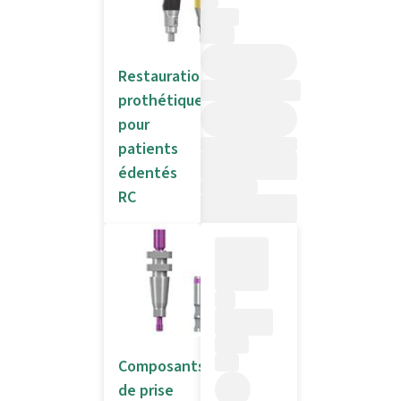
Restaurations
prothétiques
pour
patients
édentés
RC
Composants
de prise