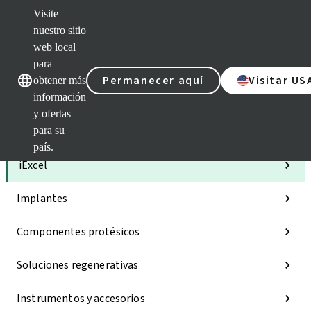
Visite
nuestro sitio
web local
Nuestras marcas
Nuestras mar
para
Permanecer aquí
Visitar US
obtener más
información
y ofertas
para su
Categorías
país.
iExcel
Implantes
Componentes protésicos
Soluciones regenerativas
Instrumentos y accesorios