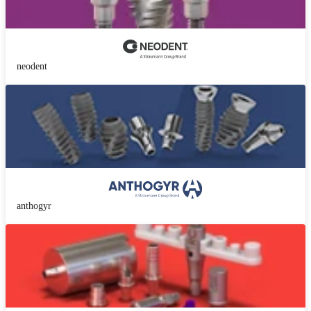
neodent
anthogyr