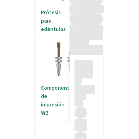
Prótesis
para
edéntulos
Componentes
de
impresión
WB