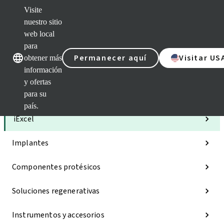
Visite
nuestro sitio
web local
Nuestras marcas
Nuestras mar
para
Permanecer aquí
Visitar US
obtener más
información
y ofertas
para su
Categorías
país.
iExcel
Implantes
Componentes protésicos
Soluciones regenerativas
Instrumentos y accesorios