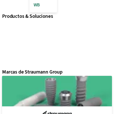
WB
Productos & Soluciones
iExcel
Implantes
Componentes protésicos
Soluciones regenerativas
Instrumentos y accesorios
Soluciones digitales
Material de marketing y demostración
Marcas de Straumann Group