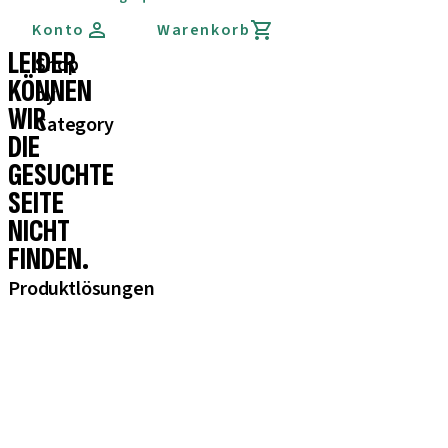
Konto
Warenkorb
LEIDER
Shop
KÖNNEN
by
WIR
Category
DIE
GESUCHTE
SEITE
NICHT
FINDEN.
Produktlösungen
iExcel
Implantate
Prothetikkomponenten
Regenerative Lösungen
Instrumente und Zubehör