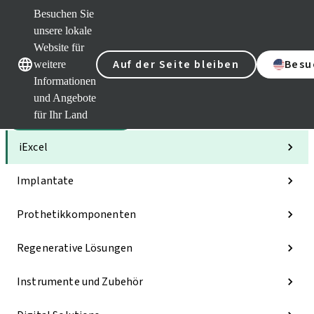
Besuchen Sie
unsere lokale
Website für
Unsere Marken
Unsere Marken
Auf der Seite bleiben
Besu
weitere
Informationen
und Angebote
für Ihr Land
Kategorien
iExcel
Implantate
Prothetikkomponenten
Regenerative Lösungen
Instrumente und Zubehör