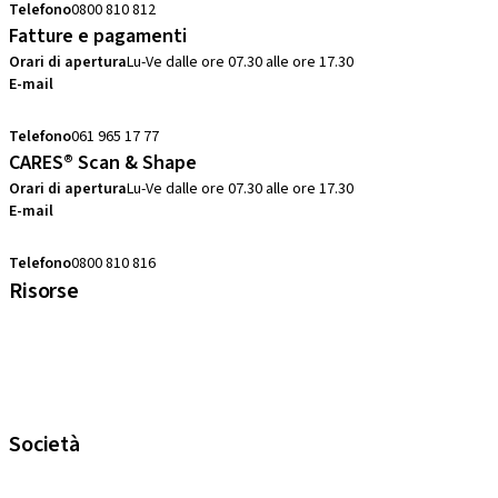
Telefono
0800 810 812
Fatture e pagamenti
Orari di apertura
Lu-Ve dalle ore 07.30 alle ore 17.30
E-mail
swiss.accounting@straumann.com
Telefono
061 965 17 77
CARES® Scan & Shape
Orari di apertura
Lu-Ve dalle ore 07.30 alle ore 17.30
E-mail
digital.support.ch@straumann.com
Telefono
0800 810 816
Risorse
eShop FAQ
Elenco delle abbreviazioni
Garanzia
Corsi locali e internazionali
Società
Straumann Svizzera