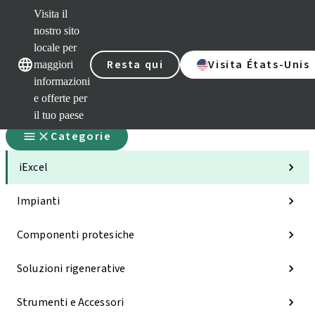
Visita il
nostro sito
locale per
Nostri marchi
Nostri marchi
Resta qui
Visita États-Unis
maggiori
informazioni
e offerte per
il tuo paese
Categorie
iExcel
Impianti
Componenti protesiche
Soluzioni rigenerative
Strumenti e Accessori