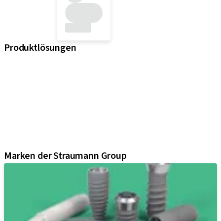
Produktlösungen
iExcel
Implantate
Prothetikkomponenten
Regenerative Lösungen
Instrumente und Zubehör
Digital Solutions
Marketing und Demo-Materialien
Marken der Straumann Group