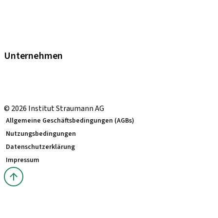
FAQ eShop
Abkürzungsverzeichnis
Garantie
Fortbildungen & Events
Unternehmen
Straumann Schweiz
Neodent Schweiz
Straumann Group Schweiz
© 2026 Institut Straumann AG
Allgemeine Geschäftsbedingungen (AGBs)
Nutzungsbedingungen
Datenschutzerklärung
Impressum