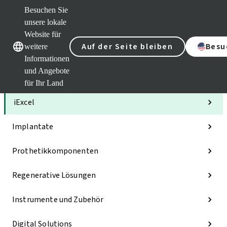
Besuchen Sie
unsere lokale
Website für
Unsere Marken
Unsere Marken
Auf der Seite bleiben
Besu
weitere
Informationen
und Angebote
Kategorien
für Ihr Land
iExcel
Implantate
Prothetikkomponenten
Regenerative Lösungen
Instrumente und Zubehör
Digital Solutions