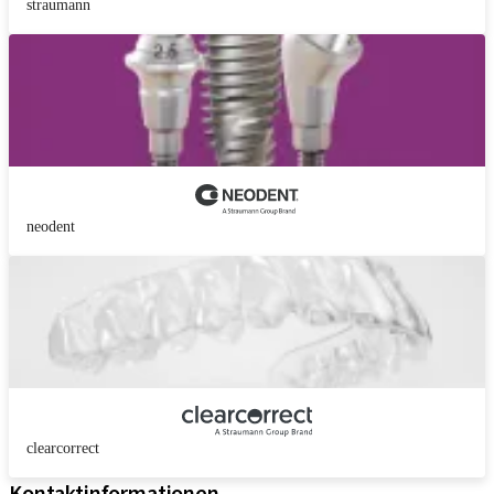
straumann
neodent
clearcorrect