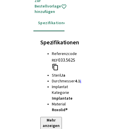
Zur
Bestellvorlage
hinzufügen
Spezifikationen
Gebrauchsanweisung
Spezifikationen
Referenzcode
033.562S
REF
Steril
Ja
Durchmesser
4.1
i
Implantat
Kategorie
Implantate
Material
Roxolid®
Mehr
anzeigen