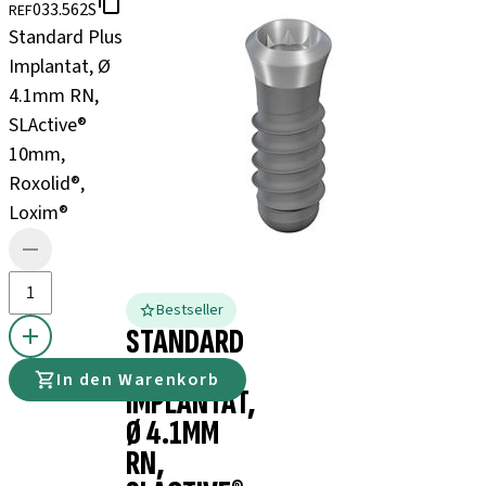
033.562S
REF
Standard Plus
Implantat, Ø
4.1mm RN,
SLActive®
10mm,
Roxolid®,
Loxim®
Bestseller
STANDARD
PLUS
In den Warenkorb
IMPLANTAT,
Ø 4.1MM
RN,