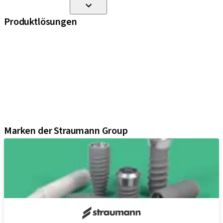
Produktlösungen
iExcel
Implantate
Prothetikkomponenten
Regenerative Lösungen
Instrumente und Zubehör
Digital Solutions
Marketing und Demo-Materialien
Marken der Straumann Group