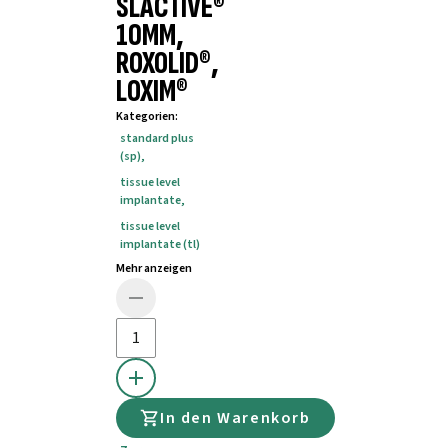
SLACTIVE®
10MM,
ROXOLID®,
LOXIM®
Kategorien
:
standard plus
(sp)
,
tissue level
implantate
,
tissue level
implantate (tl)
Mehr anzeigen
In den Warenkorb