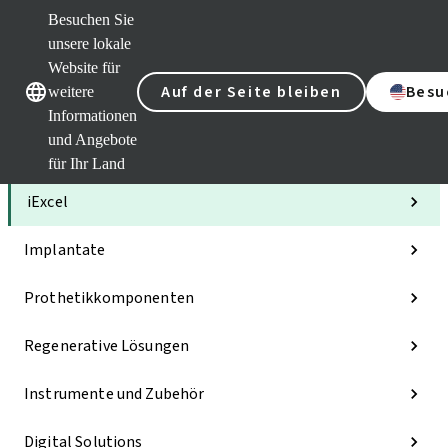
Besuchen Sie
unsere lokale
Website für
Unsere Marken
Unsere Marken
Auf der Seite bleiben
Besu
weitere
Informationen
und Angebote
Kategorien
für Ihr Land
iExcel
Implantate
Prothetikkomponenten
Regenerative Lösungen
Instrumente und Zubehör
Digital Solutions