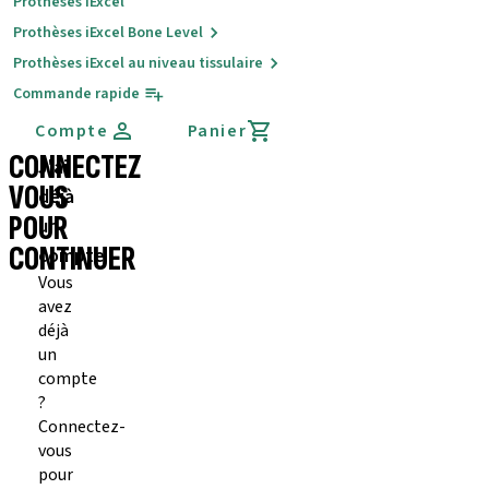
Prothèses iExcel
Prothèses iExcel Bone Level
Prothèses iExcel au niveau tissulaire
Commande rapide
Compte
Panier
CONNECTEZ
J'ai
VOUS
déjà
POUR
un
CONTINUER
compte
Vous
avez
déjà
un
compte
?
Connectez-
vous
pour