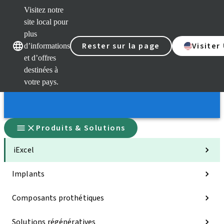
Visitez notre
site local pour
plus
Rester sur la page
Visiter
d’informations
et d’offres
Nos marques
Nos marques
destinées à
votre pays.
Produits & Solutions
iExcel
Implants
Composants prothétiques
Solutions régénératives