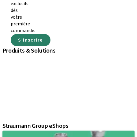
exclusifs
dès
votre
première
commande.
S’inscrire
Produits & Solutions
iExcel
Implants
Composants prothétiques
Solutions régénératives
Instruments & accessoires
Solutions numériques
Documents et supports Marketing
Assistants
Straumann Group eShops