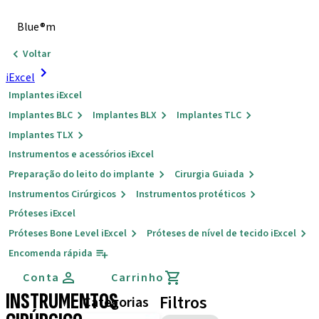
Blue®m
Voltar
iExcel
Implantes iExcel
Implantes BLC
Implantes BLX
Implantes TLC
Implantes TLX
Instrumentos e acessórios iExcel
Preparação do leito do implante
Cirurgia Guiada
Instrumentos Cirúrgicos
Instrumentos protéticos
Próteses iExcel
Próteses Bone Level iExcel
Próteses de nível de tecido iExcel
Encomenda rápida
Conta
Carrinho
INSTRUMENTOS
Filtros
Categorias