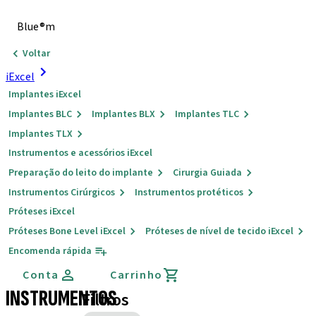
Blue®m
Voltar
iExcel
Implantes iExcel
Implantes BLC
Implantes BLX
Implantes TLC
Implantes TLX
Instrumentos e acessórios iExcel
Preparação do leito do implante
Cirurgia Guiada
Instrumentos Cirúrgicos
Instrumentos protéticos
Próteses iExcel
Próteses Bone Level iExcel
Próteses de nível de tecido iExcel
Encomenda rápida
Conta
Carrinho
INSTRUMENTOS
Filtros