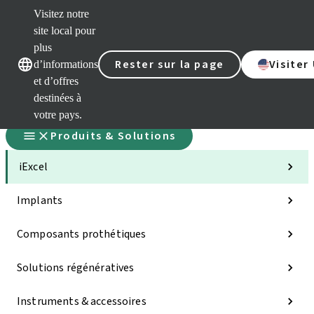
Visitez notre
site local pour
plus
Nos marques
Nos marques
Rester sur la page
Visiter
d’informations
et d’offres
destinées à
votre pays.
Produits & Solutions
iExcel
Implants
Composants prothétiques
Solutions régénératives
Instruments & accessoires