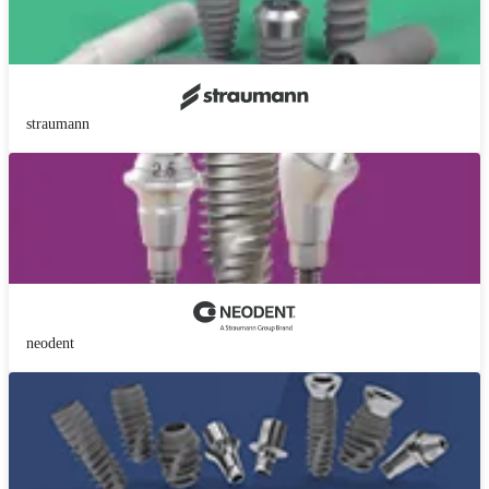
straumann
neodent