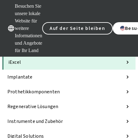
Besuchen Sie
unsere lokale
Website für
Unsere Marken
Unsere Marken
Auf der Seite bleiben
Besu
weitere
Informationen
und Angebote
Kategorien
für Ihr Land
iExcel
Implantate
Prothetikkomponenten
Regenerative Lösungen
Instrumente und Zubehör
Digital Solutions