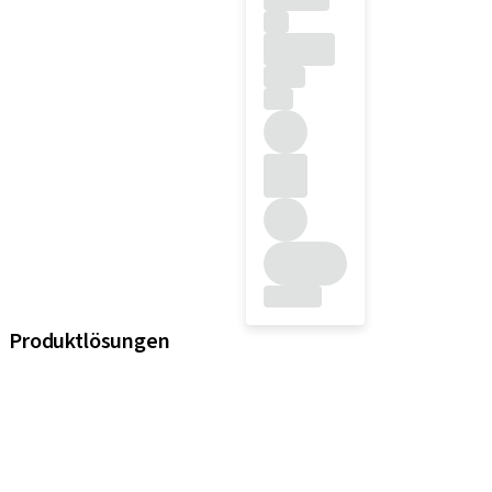
Produktlösungen
iExcel
Implantate
Prothetikkomponenten
Regenerative Lösungen
Instrumente und Zubehör