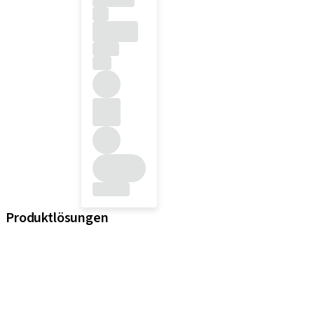
Produktlösungen
iExcel
Implantate
Prothetikkomponenten
Regenerative Lösungen
Instrumente und Zubehör