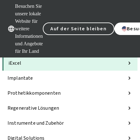
Besuchen Sie
unsere lokale
Website für
Unsere Marken
Unsere Marken
Auf der Seite bleiben
Besu
weitere
Informationen
und Angebote
Kategorien
für Ihr Land
iExcel
Implantate
Prothetikkomponenten
Regenerative Lösungen
Instrumente und Zubehör
Digital Solutions