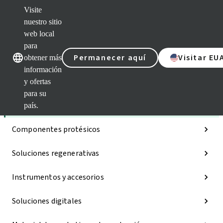
Visite
nuestro sitio
web local
Nuestras marcas
Nuestras mar
para
Permanecer aquí
Visitar EU
obtener más
información
y ofertas
Categorías
para su
Implantes
país.
Componentes protésicos
Soluciones regenerativas
Instrumentos y accesorios
Soluciones digitales