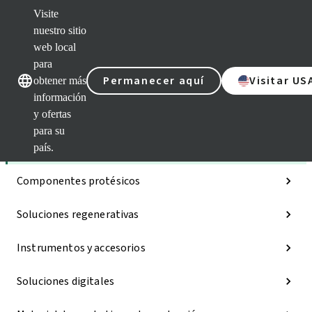
Visite
nuestro sitio
web local
Nuestras marcas
Nuestras mar
para
Permanecer aquí
Visitar US
obtener más
información
y ofertas
Categorías
para su
Implantes
país.
Componentes protésicos
Soluciones regenerativas
Instrumentos y accesorios
Soluciones digitales