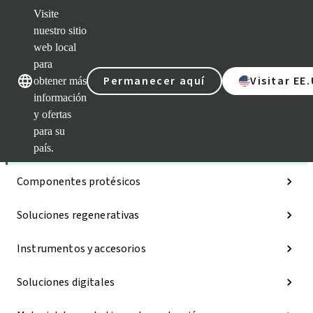
Visite
nuestro sitio
web local
Nuestras marcas
Nuestras mar
para
Permanecer aquí
Visitar EE
obtener más
información
y ofertas
Categorías
para su
Implantes
país.
Componentes protésicos
Soluciones regenerativas
Instrumentos y accesorios
Soluciones digitales