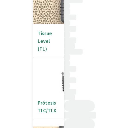
Tissue
Level
(TL)
Prótesis
TLC/TLX