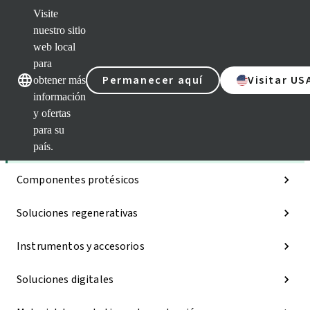
Visite
nuestro sitio
web local
Nuestras marcas
Nuestras mar
para
Permanecer aquí
Visitar US
obtener más
información
y ofertas
Categorías
para su
Implantes
país.
Componentes protésicos
Soluciones regenerativas
Instrumentos y accesorios
Soluciones digitales