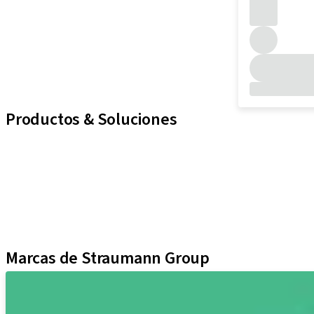
Productos & Soluciones
Implantes
Componentes protésicos
Soluciones regenerativas
Instrumentos y accesorios
Soluciones digitales
Material de marketing y demostración
Marcas de Straumann Group