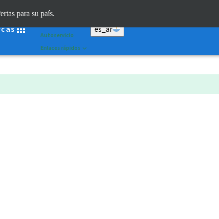
Dr. Portal
ertas para su país.
Straumann AXS™
rcas
es_ar
Autoservicio
Enlaces rápidos