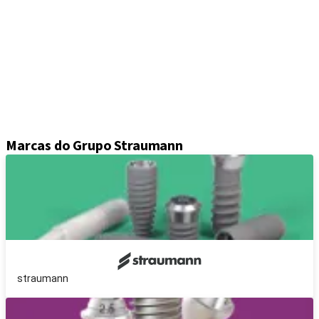
Parafusos de cicatrização e fecho
Soluções de moldagem
Pilares
Componentes protéticos
Kits e instrumentos
Equipamento
Cirurgia guiada Axiom®
Marcas do Grupo Straumann
straumann