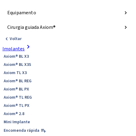
Equipamento
Cirurgia guiada Axiom®
Voltar
Implantes
Axiom® BL X3
Axiom® BL X3S
Axiom TL X3
Axiom® BL REG
Axiom® BL PX
Axiom® TL REG
Axiom® TL PX
Axiom® 2.8
Mini Implante
Encomenda rápida