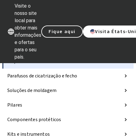
Visite o
nosso site
local para
Nossas marcas
Nossas marcas
obter mais
Fique aqui
Visita États-Un
informações
e ofertas
Categorias
para o seu
país.
Implantes
Parafusos de cicatrização e fecho
Soluções de moldagem
Pilares
Componentes protéticos
Kits e instrumentos