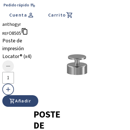
Pedido rápido
Cuenta
Carrito
anthogyr
O8505
REF
Poste de
impresión
Locator® (x4)
Añadir
POSTE
DE