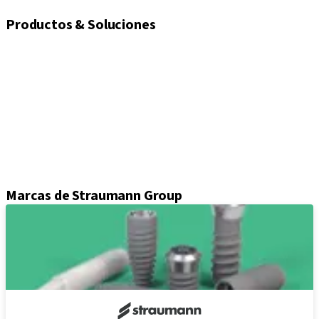
Productos & Soluciones
Implantes
Tornillos de cierre y cicatrización
Soluciones de impresión
Pilares
Componentes protésicos
Kits e instrumental
Attrezzature
Axiom® Cirugía guiada
Marcas de Straumann Group