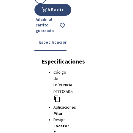
Añadir
Añadir al
carrito
guardado
Especificaciones
Detalles
Instrucciones
Especificaciones
Código
de
referencia
O8505
REF
Aplicaciones
Pilar
Design
Locator
®