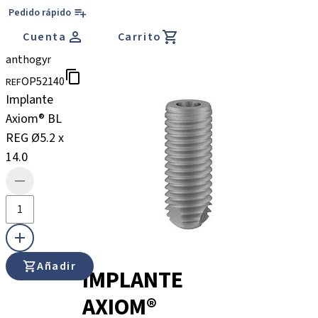
Pedido rápido
Cuenta
Carrito
anthogyr
OP52140
REF
Implante
Axiom® BL
REG Ø5.2 x
14.0
Añadir
IMPLANTE
AXIOM®