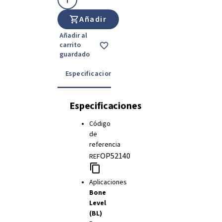
Añadir
Añadir al
carrito
guardado
Especificaciones
Detalles
Instrucciones
Especificaciones
Código
de
referencia
OP52140
REF
Aplicaciones
Bone
Level
(BL)