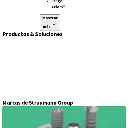
Rango
Axiom®
Mostrar
más
Productos & Soluciones
Implantes
Tornillos de cierre y cicatrización
Soluciones de impresión
Pilares
Componentes protésicos
Kits e instrumental
Attrezzature
Axiom® Cirugía guiada
Marcas de Straumann Group