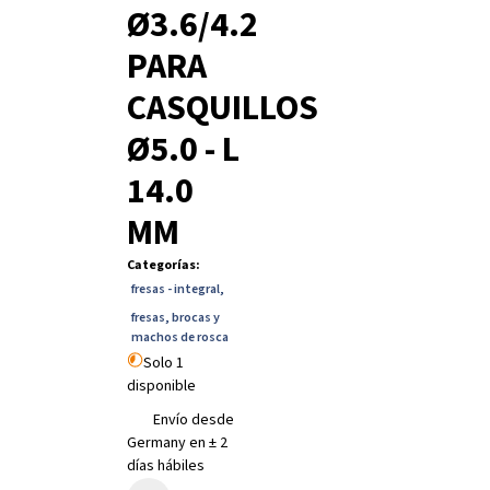
Ø3.6/4.2
PARA
CASQUILLOS
Ø5.0 - L
14.0
MM
Categorías
:
fresas - integral
,
fresas, brocas y
machos de rosca
Solo 1
disponible
Envío desde
Germany en ± 2
días hábiles