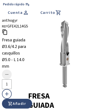
Pedido rápido
Cuenta
Carrito
anthogyr
GFE42L14G50
REF
Fresa guiada
Ø3.6/4.2 para
casquillos
Ø5.0 - L 14.0
mm
FRESA
GUIADA
Añadir