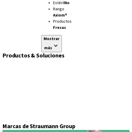
Estéril
No
Rango
Axiom®
Productos
Fresas
Mostrar
más
Productos & Soluciones
Implantes
Tornillos de cierre y cicatrización
Soluciones de impresión
Pilares
Componentes protésicos
Kits e instrumental
Attrezzature
Axiom® Cirugía guiada
Marcas de Straumann Group