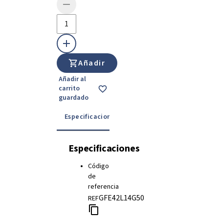
Añadir
Añadir al
carrito
guardado
Especificaciones
Instrucciones de uso
Especificaciones
Código
de
referencia
GFE42L14G50
REF