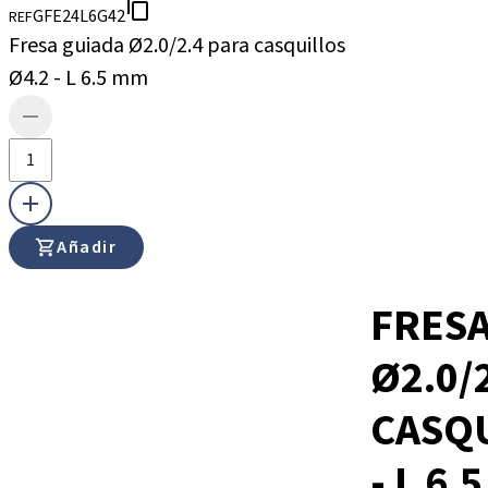
GFE24L6G42
REF
Fresa guiada Ø2.0/2.4 para casquillos
Ø4.2 - L 6.5 mm
Añadir
FRESA
Ø2.0/
CASQU
- L 6.