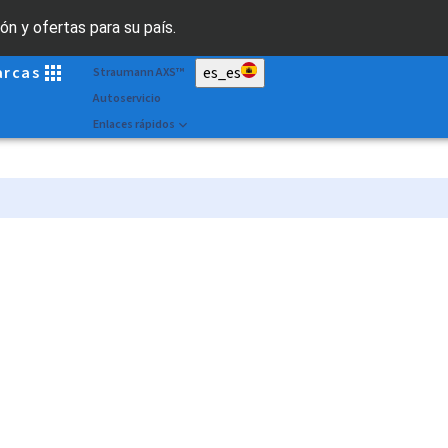
Scan&Shape
ón y ofertas para su país.
Dr. Portal
arcas
es_es
Straumann AXS™
Autoservicio
Enlaces rápidos