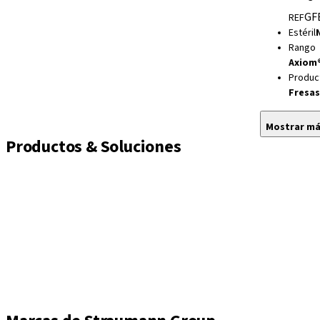
GF
REF
Estéril
Rango
Axiom
Produc
Fresas
Mostrar m
Productos & Soluciones
Implantes
Tornillos de cierre y cicatrización
Soluciones de impresión
Pilares
Componentes protésicos
Kits e instrumental
Attrezzature
Axiom® Cirugía guiada