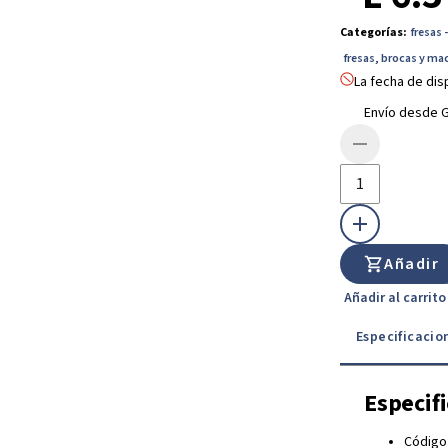
Categorías
:
fresas 
fresas, brocas y ma
La fecha de dis
Envío desde G
Añadir
Añadir al carrit
Especificacio
Especif
Código