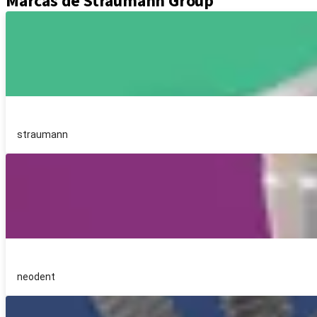
Marcas de Straumann Group
straumann
neodent