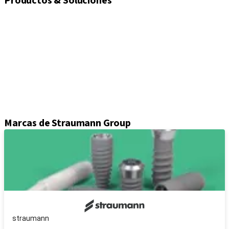
Productos & Soluciones
Implantes
Tornillos de cierre y cicatrización
Soluciones de impresión
Pilares
Componentes protésicos
Kits e instrumental
Attrezzature
Axiom® Cirugía guiada
Marcas de Straumann Group
straumann