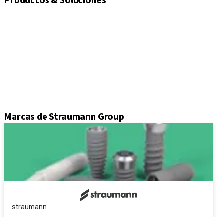
Productos & Soluciones
Implantes
Tornillos de cierre y cicatrización
Soluciones de impresión
Pilares
Componentes protésicos
Kits e instrumental
Attrezzature
Axiom® Cirugía guiada
Marcas de Straumann Group
straumann