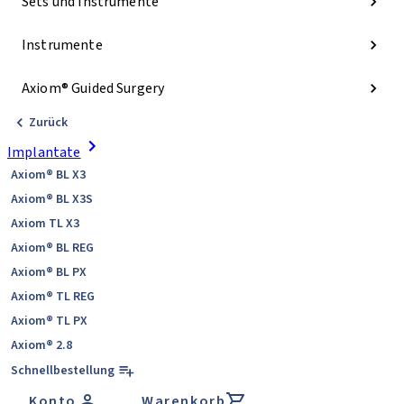
Sets und Instrumente
Instrumente
Axiom® Guided Surgery
Zurück
Implantate
Axiom® BL X3
Axiom® BL X3S
Axiom TL X3
Axiom® BL REG
Axiom® BL PX
Axiom® TL REG
Axiom® TL PX
Axiom® 2.8
Schnellbestellung
Konto
Warenkorb