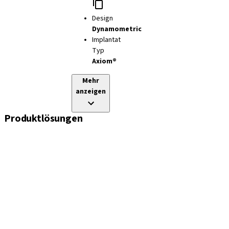
Design
Dynamometric
Implantat
Typ
Axiom®
Mehr
anzeigen
Produktlösungen
Implantate
Einheil- und Verschlussschrauben
Abformungslösungen
Sekundärteile
Prothetikkomponenten
Sets und Instrumente
Instrumente
Axiom® Guided Surgery