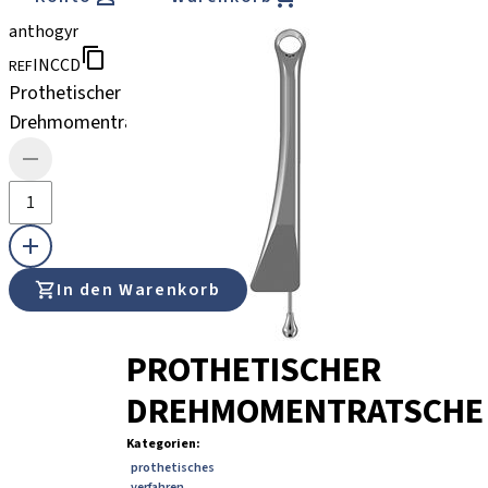
anthogyr
INCCD
REF
Prothetischer
Drehmomentratsche
In den Warenkorb
PROTHETISCHER
DREHMOMENTRATSCHE
Kategorien
:
prothetisches
verfahren
,