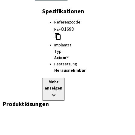
Spezifikationen
Referenzcode
O1698
REF
Implantat
Typ
Axiom®
Festsetzung
Herausnehmbar
Mehr
anzeigen
Produktlösungen
Implantate
Einheil- und Verschlussschrauben
Abformungslösungen