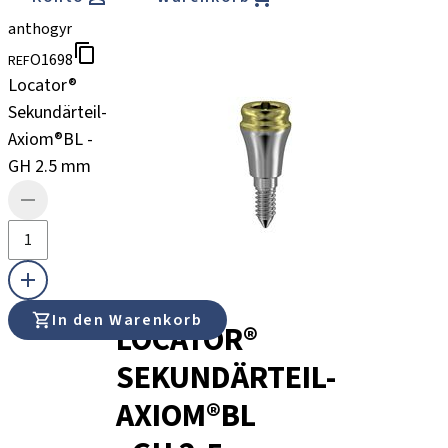
anthogyr
O1698
REF
Locator®
Sekundärteil-
Axiom®BL -
GH 2.5 mm
In den Warenkorb
LOCATOR®
SEKUNDÄRTEIL-
AXIOM®BL