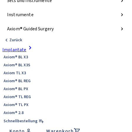
Sets und Instrumente
Instrumente
Axiom® Guided Surgery
Zurück
Implantate
Axiom® BL X3
Axiom® BL X3S
Axiom TL X3
Axiom® BL REG
Axiom® BL PX
Axiom® TL REG
Axiom® TL PX
Axiom® 2.8
Schnellbestellung
Konto
Warenkorb