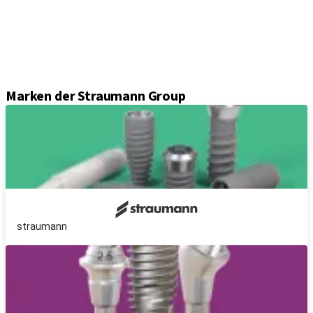
Sekundärteile
Prothetikkomponenten
Sets und Instrumente
Instrumente
Axiom® Guided Surgery
Marken der Straumann Group
straumann