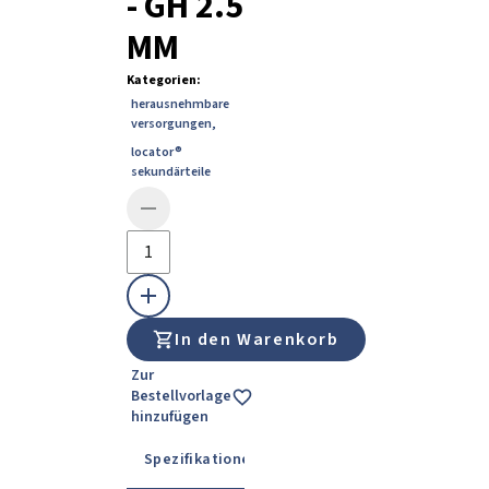
- GH 2.5
MM
Kategorien
:
herausnehmbare
versorgungen
,
locator®
sekundärteile
In den Warenkorb
Zur
Bestellvorlage
hinzufügen
Spezifikationen
Details
Gebrauchsanwe