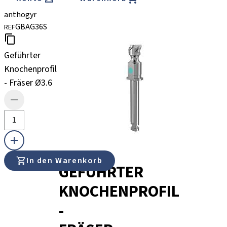
anthogyr
GBAG36S
REF
Geführter
Knochenprofil
- Fräser Ø3.6
In den Warenkorb
GEFÜHRTER
KNOCHENPROFIL
-