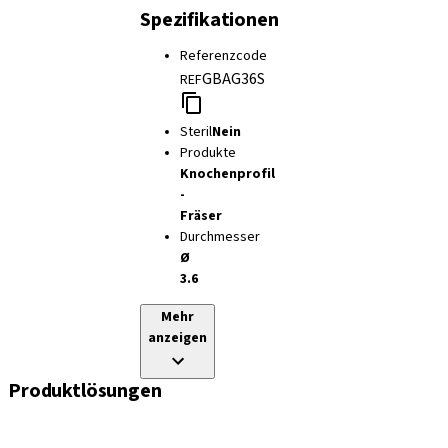
Spezifikationen
Referenzcode
GBAG36S
REF
Steril
Nein
Produkte
Knochenprofil
-
Fräser
Durchmesser
Ø
3.6
Mehr
anzeigen
Produktlösungen
Implantate
Einheil- und Verschlussschrauben