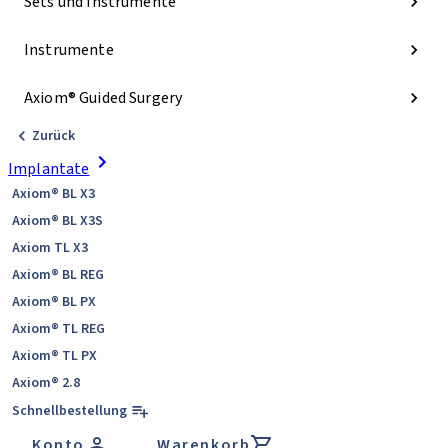
Sets und Instrumente
Instrumente
Axiom® Guided Surgery
Zurück
Implantate
Axiom® BL X3
Axiom® BL X3S
Axiom TL X3
Axiom® BL REG
Axiom® BL PX
Axiom® TL REG
Axiom® TL PX
Axiom® 2.8
Schnellbestellung
Konto
Warenkorb