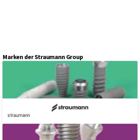
Abformungslösungen
Sekundärteile
Prothetikkomponenten
Sets und Instrumente
Instrumente
Axiom® Guided Surgery
Marken der Straumann Group
straumann