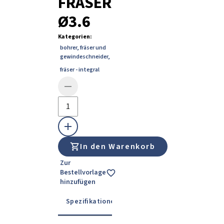
FRÄSER
Ø3.6
Kategorien
:
bohrer, fräser und
gewindeschneider
,
fräser - integral
In den Warenkorb
Zur
Bestellvorlage
hinzufügen
Spezifikationen
Gebrauchsanweisung